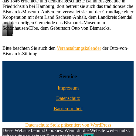
das 1846 errichtete und denkmalgeschützte Bahnhofsgebäude in
Friedrichsruh bei Hamburg, dort betreut sie auch das traditionsreiche
Bismarck-Museum. Außerdem verwaltet sie auf der Grundlage einer
Kooperation mit dem Land Sachsen-Anhalt, dem Landkreis Stendal
und der dortigen Gemeinde das Bismarck-Museum in
Schönhausen/Elbe, dem Geburtsort Otto von Bismarcks.
Das
Der
Das
Bismarck-
Historische
Bismarck-
Museum
Bahnhof
Museum
Bitte beachten Sie auch den
Veranstaltungskalender
der Otto-von-
in
Friedrichsruh
in
Bismarck-Stiftung.
Schönhausen,
Friedrichsruh
Parkansicht
Service
Impressum
Datenschutz
Barrierefreiheit
Datenschutz
Stolz präsentiert von WordPress
Diese Website benutzt Cookies. Wenn du die Website weiter nutzt,