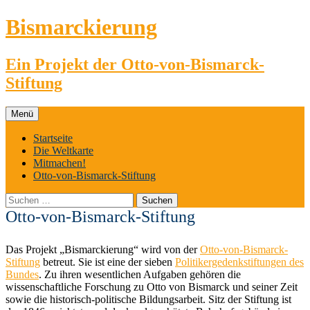
Zum
Bismarckierung
Inhalt
springen
Ein Projekt der Otto-von-Bismarck-
Stiftung
Menü
Startseite
Die Weltkarte
Mitmachen!
Otto-von-Bismarck-Stiftung
Suchen
nach:
Otto-von-Bismarck-Stiftung
Das Projekt „Bismarckierung“ wird von der
Otto-von-Bismarck-
Stiftung
betreut. Sie ist eine der sieben
Politikergedenkstiftungen des
Bundes
. Zu ihren wesentlichen Aufgaben gehören die
wissenschaftliche Forschung zu Otto von Bismarck und seiner Zeit
sowie die historisch-politische Bildungsarbeit. Sitz der Stiftung ist