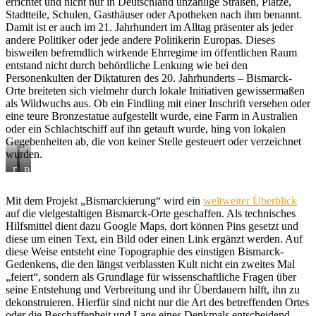
errichtet und nicht nur in Deutschland unzählige Straßen, Plätze,
Stadtteile, Schulen, Gasthäuser oder Apotheken nach ihm benannt.
Damit ist er auch im 21. Jahrhundert im Alltag präsenter als jeder
andere Politiker oder jede andere Politikerin Europas. Dieses
bisweilen befremdlich wirkende Ehrregime im öffentlichen Raum
entstand nicht durch behördliche Lenkung wie bei den
Personenkulten der Diktaturen des 20. Jahrhunderts – Bismarck-
Orte breiteten sich vielmehr durch lokale Initiativen gewissermaßen
als Wildwuchs aus. Ob ein Findling mit einer Inschrift versehen oder
eine teure Bronzestatue aufgestellt wurde, eine Farm in Australien
oder ein Schlachtschiff auf ihn getauft wurde, hing von lokalen
Gegebenheiten ab, die von keiner Stelle gesteuert oder verzeichnet
wurden.
Das
Bismarck-
Bismarck-
Denkmal
Denkmal
in
Mit dem Projekt „Bismarckierung“ wird ein
weltweiter Überblick
in
Hamburg
auf die vielgestaltigen Bismarck-Orte geschaffen. Als technisches
Essen
(CC
Hilfsmittel dient dazu Google Maps, dort können Pins gesetzt und
BY-
diese um einen Text, ein Bild oder einen Link ergänzt werden. Auf
SA
diese Weise entsteht eine Topographie des einstigen Bismarck-
4.0)
Gedenkens, die den längst verblassten Kult nicht ein zweites Mal
„feiert“, sondern als Grundlage für wissenschaftliche Fragen über
seine Entstehung und Verbreitung und ihr Überdauern hilft, ihn zu
dekonstruieren. Hierfür sind nicht nur die Art des betreffenden Ortes
oder die Beschaffenheit und Lage eines Denkmals entscheidend,