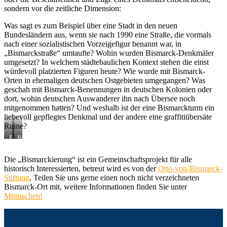
sondern vor die zeitliche Dimension:
Was sagt es zum Beispiel über eine Stadt in den neuen
Bundesländern aus, wenn sie nach 1990 eine Straße, die vormals
nach einer sozialistischen Vorzeigefigur benannt war, in
„Bismarckstraße“ umtaufte? Wohin wurden Bismarck-Denkmäler
umgesetzt? In welchem städtebaulichen Kontext stehen die einst
würdevoll platzierten Figuren heute? Wie wurde mit Bismarck-
Orten in ehemaligen deutschen Ostgebieten umgegangen? Was
geschah mit Bismarck-Benennungen in deutschen Kolonien oder
dort, wohin deutschen Auswanderer ihn nach Übersee noch
mitgenommen hatten? Und weshalb ist der eine Bismarckturm ein
liebevoll gepflegtes Denkmal und der andere eine graffitiübersäte
Ruine?
Bismarck-
Bismarck-
Turm
Häuschen
am
in
Die „Bismarckierung“ ist ein Gemeinschaftsprojekt für alle
Starnberger
Göttingen
historisch Interessierten, betreut wird es von der
Otto-von-Bismarck-
See
Stiftung
. Teilen Sie uns gerne einen noch nicht verzeichneten
Bismarck-Ort mit, weitere Informationen finden Sie unter
Mitmachen!