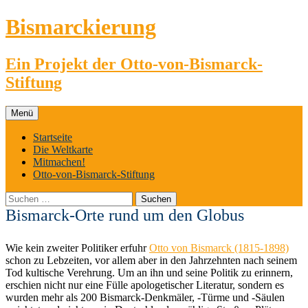
Zum
Bismarckierung
Inhalt
springen
Ein Projekt der Otto-von-Bismarck-
Stiftung
Menü
Startseite
Die Weltkarte
Mitmachen!
Otto-von-Bismarck-Stiftung
Suchen
nach:
Bismarck-Orte rund um den Globus
Wie kein zweiter Politiker erfuhr
Otto von Bismarck (1815-1898)
schon zu Lebzeiten, vor allem aber in den Jahrzehnten nach seinem
Tod kultische Verehrung. Um an ihn und seine Politik zu erinnern,
erschien nicht nur eine Fülle apologetischer Literatur, sondern es
wurden mehr als 200 Bismarck-Denkmäler, -Türme und -Säulen